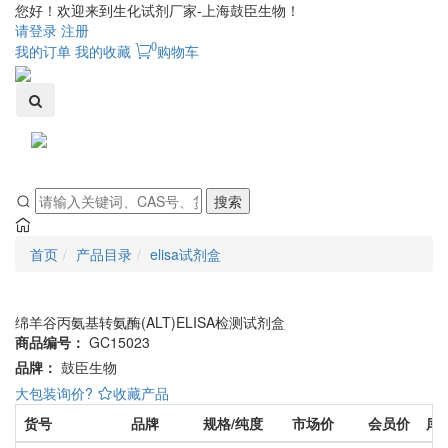
您好！欢迎来到生化试剂厂家-上海鼓臣生物！
请登录
注册
0
我的订单
我的收藏
购物车
Toggle
navigati
搜索
首页
产品目录
elisa试剂盒
绵羊谷丙氨基转氨酶(ALT)ELISA检测试剂盒
商品编号：
GC15023
品牌：
鼓臣生物
大包装询价?
收藏产品
货号
品牌
规格/纯度
市场价
会员价
库