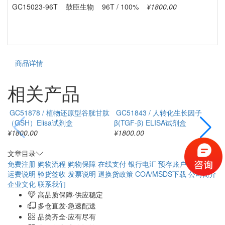
GC15023-96T
鼓臣生物
96T / 100%
¥1800.00
商品详情
相关产品
GC51878 / 植物还原型谷胱甘肽
GC51843 / 人转化生长因子
（GSH）Elisa试剂盒
β(TGF-β) ELISA试剂盒
E
¥1800.00
¥1800.00
¥
文章目录
免费注册
购物流程
购物保障
在线支付
银行电汇
预存账户
配送方式
运费说明
验货签收
发票说明
退换货政策
COA/MSDS下载
公司简介
企业文化
联系我们
高品质保障·供应稳定
多仓直发·急速配送
品类齐全·应有尽有