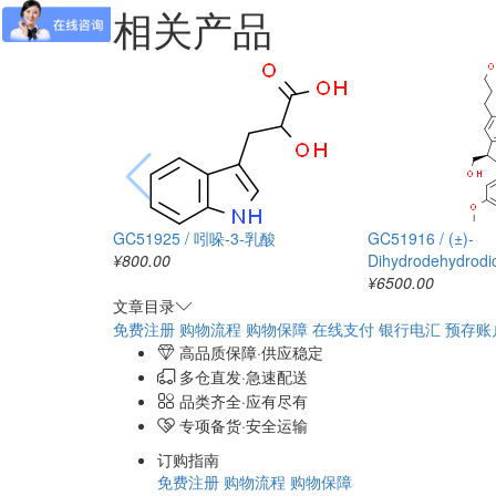
相关产品
GC51925 / 吲哚-3-乳酸
GC51916 / (±)-
¥800.00
Dihydrodehydrodic
¥6500.00
文章目录
免费注册
购物流程
购物保障
在线支付
银行电汇
预存账
高品质保障·供应稳定
多仓直发·急速配送
品类齐全·应有尽有
专项备货·安全运输
订购指南
免费注册
购物流程
购物保障