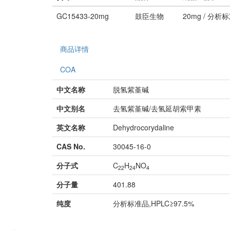
GC15433-20mg
鼓臣生物
20mg / 分析标
商品详情
COA
中文名称
脱氢紫堇碱
中文别名
去氢紫堇碱/去氢延胡索甲素
英文名称
Dehydrocorydaline
CAS No.
30045-16-0
分子式
C
H
NO
22
24
4
分子量
401.88
纯度
分析标准品,HPLC≥97.5%