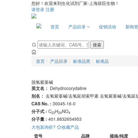
您好！欢迎来到生化试剂厂家-上海鼓臣生物！
请登录
注册
首页
产品目录
促销活动
新闻
搜索
首页
产品目录
标准品类
标准品
脱氢紫堇碱
英文名：
Dehydrocorydaline
别名：
去氢紫堇碱/去氢延胡索甲素
去氢紫堇碱/去氢延
CAS No. :
30045-16-0
分子式 :
C
H
NO
22
24
4
分子量 :
401.8832654953
大包装询价?
收藏产品
货号
品牌
规格/纯度