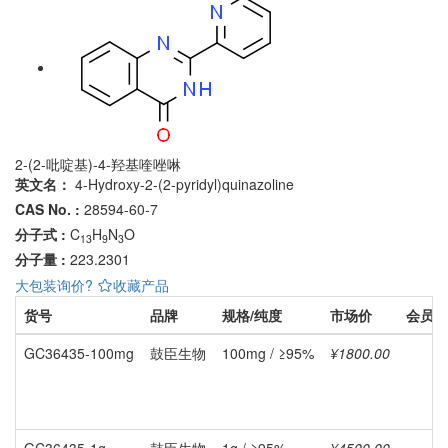
2-(2-吡啶基)-4-羟基喹唑啉
英文名：
4-Hydroxy-2-(2-pyridyl)quinazoline
CAS No. :
28594-60-7
分子式 :
C
H
N
O
13
9
3
分子量 :
223.2301
大包装询价?
收藏产品
货号
品牌
规格/纯度
市场价
会员价
GC36435-100mg
鼓臣生物
100mg / ≥95%
¥1800.00