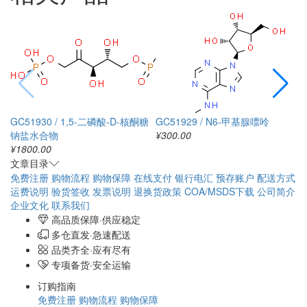
GC51930 / 1,5-二磷酸-D-核酮糖
GC51929 / N6-甲基腺嘌呤
G
钠盐水合物
¥300.00
¥
¥1800.00
文章目录
免费注册
购物流程
购物保障
在线支付
银行电汇
预存账户
配送方式
运费说明
验货签收
发票说明
退换货政策
COA/MSDS下载
公司简介
企业文化
联系我们
高品质保障·供应稳定
多仓直发·急速配送
品类齐全·应有尽有
专项备货·安全运输
订购指南
免费注册
购物流程
购物保障