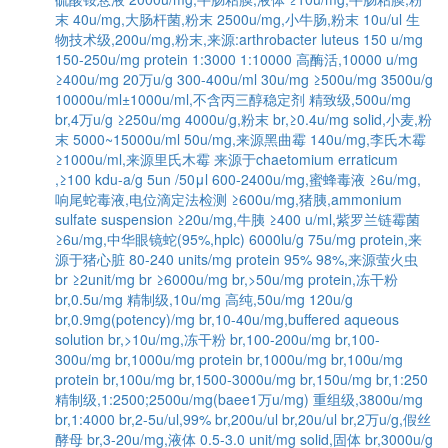
末
40u/mg,大肠杆菌,粉末
2500u/mg,小牛肠,粉末
10u/ul
生
物技术级,200u/mg,粉末,来源:arthrobacter luteus
150 u/mg
150-250u/mg protein
1:3000
1:10000
高酶活,10000 u/mg
≥400u/mg
20万u/g
300-400u/ml
30u/mg
≥500u/mg
3500u/g
10000u/ml±1000u/ml,不含丙三醇稳定剂
精致级,500u/mg
br,4万u/g
≥250u/mg
4000u/g,粉末
br,≥0.4u/mg solid,小麦,粉
末
5000~15000u/ml
50u/mg,来源黑曲霉
140u/mg,李氏木霉
≥1000u/ml,来源里氏木霉
来源于chaetomium erraticum
,≥100 kdu-a/g
5un /50μl
600-2400u/mg,蜜蜂毒液
≥6u/mg,
响尾蛇毒液,电位滴定法检测
≥600u/mg,猪胰,ammonium
sulfate suspension
≥20u/mg,牛胰
≥400 u/ml,紫罗兰链霉菌
≥6u/mg,中华眼镜蛇(95%,hplc)
6000lu/g
75u/mg protein,来
源于猪心脏
80-240 units/mg protein
95%
98%,来源萤火虫
br ≥2unit/mg
br ≥6000u/mg
br,>50u/mg protein,冻干粉
br,0.5u/mg
精制级,10u/mg
高纯,50u/mg
120u/g
br,0.9mg(potency)/mg
br,10-40u/mg,buffered aqueous
solution
br,>10u/mg,冻干粉
br,100-200u/mg
br,100-
300u/mg
br,1000u/mg protein
br,1000u/mg
br,100u/mg
protein
br,100u/mg
br,1500-3000u/mg
br,150u/mg
br,1:250
精制级,1:2500;2500u/mg(baee1万u/mg)
重组级,3800u/mg
br,1:4000
br,2-5u/ul,99%
br,200u/ul
br,20u/ul
br,2万u/g,假丝
酵母
br,3-20u/mg,液体
0.5-3.0 unit/mg solid,固体
br,3000u/g