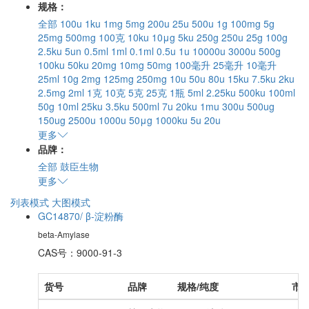
规格：
全部
100u
1ku
1mg
5mg
200u
25u
500u
1g
100mg
5g
25mg
500mg
100克
10ku
10μg
5ku
250g
250u
25g
100g
2.5ku
5un
0.5ml
1ml
0.1ml
0.5u
1u
10000u
3000u
500g
100ku
50ku
20mg
10mg
50mg
100毫升
25毫升
10毫升
25ml
10g
2mg
125mg
250mg
10u
50u
80u
15ku
7.5ku
2ku
2.5mg
2ml
1克
10克
5克
25克
1瓶
5ml
2.25ku
500ku
100ml
50g
10ml
25ku
3.5ku
500ml
7u
20ku
1mu
300u
500ug
150ug
2500u
1000u
50μg
1000ku
5u
20u
更多
品牌：
全部
鼓臣生物
更多
列表模式
大图模式
GC14870/ β-淀粉酶
beta-Amylase
CAS号：9000-91-3
货号
品牌
规格/纯度
市