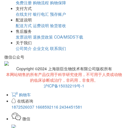
免费注册
购物流程
购物保障
支付方式
在线支付
银行电汇
预存账户
配送说明
配送方式
运费说明
验货签收
售后服务
发票说明
退换货政策
COA/MSDS下载
关于我们
公司简介
企业文化
联系我们
微信公众号
Copyright ©2024 上海鼓臣生物技术有限公司版权所有
本网站销售的所有产品仅用于科学研究使用，不可用于人类或动物
的临床诊断或治疗，非药用，非食用。
沪ICP备15032219号-1
0
购物车
在线咨询
1872526037
1668592116
2434451581
微信