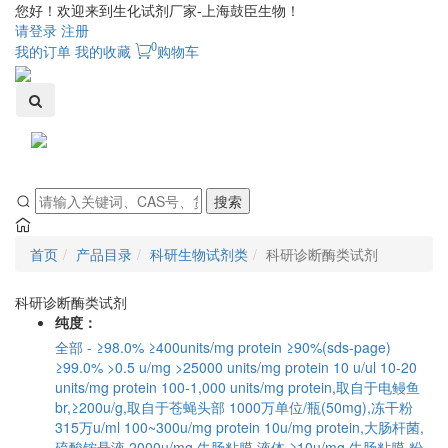
您好！欢迎来到生化试剂厂家-上海鼓臣生物！
请登录
注册
0
我的订单
我的收藏
购物车
Toggle
navigati
搜索
首页
产品目录
科研生物试剂类
科研诊断酶类试剂
科研诊断酶类试剂
纯度：
全部
-
≥98.0%
≥400units/mg protein
≥90%(sds-page)
≥99.0%
>0.5 u/mg
>25000 units/mg protein
10 u/ul
10-20
units/mg protein
100-1,000 units/mg protein,取自于电鳗鱼
br,≥200u/g,取自于苍蝇头部
1000万单位/瓶(50mg),冻干粉
315万u/ml
100~300u/mg protein
10u/mg protein,大肠杆菌,
硫酸铵悬液
2000u/mg,牛肠粘膜,液体
≥10u/mg,牛肠粘膜,粉