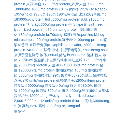
protein,来源:牛血
≥7.0u/mg protein,来源:人血
≥700u/mg
≥800u/mg
≥80u/mg protein
≥84% (hplc)
≥95% (sds-page)
≥95%(hplc)
≥95.0%
≥98%
≥98%,标准品,比活20万单位/mg
≥65000u/g protein
兔肌,300u/mg protein
兔肌,≥150u/mg
protein
猪心,&gt;300u/mg protein
牛心,type iii, salt-free,
lyophilized powder, ≥30 units/mg protein
基因重组表
达,180u/mg protein
br,70u/mg(猪胰)
来源:porcine kidney
microsomes;≥20u/mg protein,冻干粉
≥100u/mg protein,硫
酸铵悬液
来源于兔肌肉,lyophilized powder, ≥200 units/mg
protein
≥400u/mg,酵母,液体
来源于猪肾脏,≥7units/mg solid
来源于面包酵母
液体,25u/ul,菌菇
br,500u/mg,菌菇,粉末
液
体,70万u/ml
混合酶,来自罗马蜗牛
牛红血球,≥2500u/mg
牛
血,2000u/mg protein
人血,400-1000 units/mg protein
猪
肝,≥2000units/mg protein
生物技术级,10u/mg
生物技术
级,300u/mg
生物技术级,99%
破壁率80~90%以上
硫酸铵悬
浮液,≥70 units/mg protein
硫酸铵悬液,≥200unit/mg protein
精制级,15000u/mg
精制级,40u/mg
肽含量≥80.0%
试剂
级,1200u/mg
试剂级,600u/ml
酶活:≥20u/g,纯度:90%
重组体
高层析纯,12000u/mg,液体
type iv, lyophilized powder,
2,000-6,000 kunitz units/mg protein (biuret)
高纯,6000u/mg,
牛肺
高纯,98%
高纯,≥60u/mg
br,10mg/ml
更多