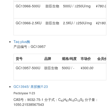
GC13966-500U
鼓臣生物
500U / ≥250U/mg
¥780.00
GC13966-2.5KU
鼓臣生物
2.5KU / ≥250U/mg
¥2180.0
Taq plus酶
产品编号：GC13957
货号
品牌
规格/纯度
市场价
会员价
GC13957-500U
鼓臣生物
500U / -
¥300.00
GC13945/ 果胶酶Y-23
Pectolyase Y-23
CAS号：9032-75-1
分子式：C
H
N
O
S
分子量：
43
67
15
12
2
1050.21538567543