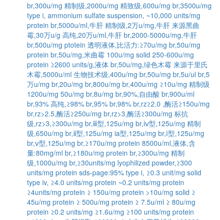
br,300u/mg
精制级,2000u/mg
精致级,600u/mg
br,3500u/mg
type i, ammonium sulfate suspension, ~10,000 units/mg
protein
br,5000u/ml,牛肝
精制级,2万u/mg,牛肝
来源黑曲
霉,30万u/g
高纯,20万u/ml,牛肝
br,2000-5000u/mg,牛肝
br,500u/mg ptotein
透明液体,比活力:≥70u/mg
br,50u/mg
protein
br,50u/mg,米曲霉
100u/mg solid
250-600u/mg
protein
≥2600 units/g,液体
br,50u/mg,绿色木霉
来源于里氏
木霉,5000u/ml
生物技术级,400u/mg
br,50u/mg
br,5u/ul
br,5
万u/mg
br,20u/mg
br,800u/mg
br,400u/mg
≥10u/mg
精制级
1200u/mg
50u/mg
br,8u/mg
br,90%,自由酸
br,900u/ml
br,93%
高纯,≥98%
br,95%
br,98%
br,rz≥2.0 ,酶活≥150u/mg
br,rz>2.5,酶活≥250u/mg
br,rz>3,酶活≥300u/mg
标抗
级,rz>3,≥300u/mg
br,ⅲ型,125u/mg
br,ⅳ型,125u/mg
精制
级,650u/mg
br,ⅱ型,125u/mg
ia型,125u/mg
br,ⅰ型,125u/mg
br,ⅴ型,125u/mg
br,≥170u/mg protein
8500u/ml,液体,含
量:80mg/ml
br,≥180u/mg protein
br,≥300u/mg
精制
级,1000u/mg
br,≥30units/mg
lyophilized powder,≥300
units/mg protein
sds-page:95%
type i, ≥0.3 unit/mg solid
type iv, ≥4.0 units/mg protein
~0.2 units/mg protein
≥4units/mg protein
≥ 150u/mg protein
>10u/mg solid
≥
45u/mg protein
≥ 500u/mg protein
≥ 7.5u/ml
≥ 80u/mg
protein
≥0.2 units/mg
≥1.6u/mg
≥100 units/mg protein