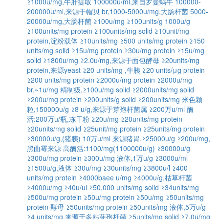
≥1000u/mg,牛肝提取
100000u/ml,来自罗曼蜗牛
100000-
200000u/ml,来源于帽贝
br,1000-5000u/mg,大肠杆菌
5000-
20000u/mg,大肠杆菌
≥100u/mg
≥100units/g
1000u/g
≥100units/mg protein
≥100units/mg solid
≥10unit/mg
protein,淀粉载体
≥10units/mg
≥500 units/mg protein
≥150
units/mg solid
≥15u/mg protein
≥30u/mg protein
≥15u/mg
solid
≥1800u/mg
≥2.0u/mg,来源于面包酵母
≥20units/mg
protein,来源yeast
≥20 units/mg ,牛胰
≥20 units/μg protein
≥200 units/mg protein
≥2000u/mg protein
≥2000u/mg
br,~1u/mg
精制级,≥100u/mg solid
≥2000units/mg solid
≥200u/mg protein
≥200units/g solid
≥200units/mg
米色颗
粒,150000u/g
≥8 u/g,来源于芽孢杆菌属
≥200万u/ml
酶
活:200万u/瓶,冻干粉
≥20u/mg
≥20units/mg protein
≥20units/mg solid
≥25unit/mg protein
≥25units/mg protein
≥30000u/g,(猪胰)
10万u/ml
来源猪胃,≥25000u/g
≥200u/mg,
黑曲霉来源
高酶活:1100/mg(1100000u/g)
≥30000u/g
≥300u/mg protein
≥300u/mg
液体,1万u/g
≥3000u/ml
≥1500u/g,液体
≥30u/mg
≥30units/mg
≥3800u/l
≥400
units/mg protein
≥4000baee u/mg
≥4000u/g,枯草杆菌
≥4000u/mg
≥40u/ul
≥50,000 units/mg solid
≥34units/mg
≥500u/mg protein
≥50u/mg protein
≥50u/mg
≥50units/mg
protein 酵母
≥50units/mg protein
≥50units/mg
液体,5万u/g
≥4 units/mg,来源于多粘芽孢杆菌
≥5units/mg solid
≥7.0u/mg