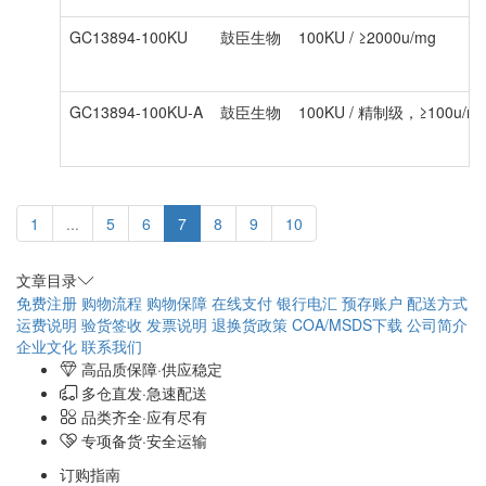
GC13894-100KU
鼓臣生物
100KU / ≥2000u/mg
GC13894-100KU-A
鼓臣生物
100KU / 精制级，≥100u/mg 
1
...
5
6
7
8
9
10
文章目录
免费注册
购物流程
购物保障
在线支付
银行电汇
预存账户
配送方式
运费说明
验货签收
发票说明
退换货政策
COA/MSDS下载
公司简介
企业文化
联系我们
高品质保障·供应稳定
多仓直发·急速配送
品类齐全·应有尽有
专项备货·安全运输
订购指南