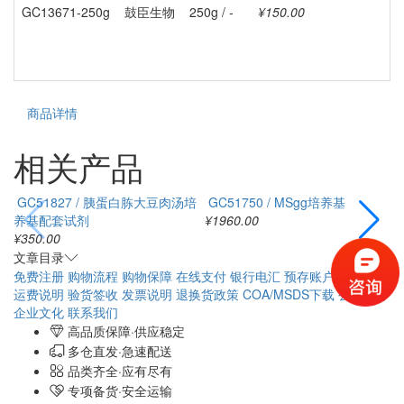
GC13671-250g
鼓臣生物
250g / -
¥150.00
商品详情
相关产品
GC51827 / 胰蛋白胨大豆肉汤培
GC51750 / MSgg培养基
养基配套试剂
¥1960.00
¥350.00
¥
文章目录
免费注册
购物流程
购物保障
在线支付
银行电汇
预存账户
配送方式
运费说明
验货签收
发票说明
退换货政策
COA/MSDS下载
公司简介
企业文化
联系我们
高品质保障·供应稳定
多仓直发·急速配送
品类齐全·应有尽有
专项备货·安全运输