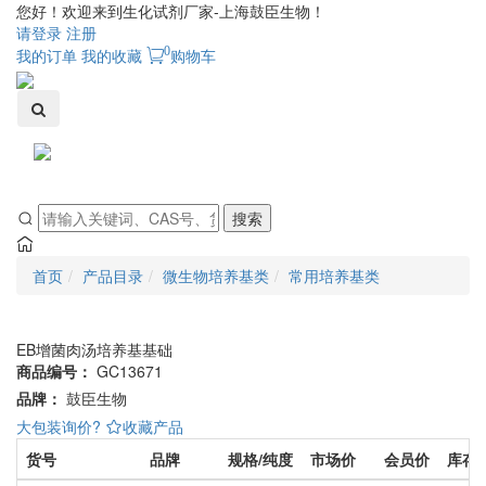
您好！欢迎来到生化试剂厂家-上海鼓臣生物！
请登录
注册
0
我的订单
我的收藏
购物车
Toggle
navigati
搜索
首页
产品目录
微生物培养基类
常用培养基类
EB增菌肉汤培养基基础
商品编号：
GC13671
品牌：
鼓臣生物
大包装询价?
收藏产品
货号
品牌
规格/纯度
市场价
会员价
库存