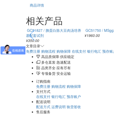
商品详情
相关产品
GC51827 / 胰蛋白胨大豆肉汤培养
GC51750 / MS
基配套试剂
¥1960.00
¥350.00
文章目录
免费注册
购物流程
购物保障
在线支付
银行电汇
预存账
高品质保障·供应稳定
多仓直发·急速配送
品类齐全·应有尽有
专项备货·安全运输
订购指南
免费注册
购物流程
购物保障
支付方式
在线支付
银行电汇
预存账户
配送说明
配送方式
运费说明
验货签收
售后服务