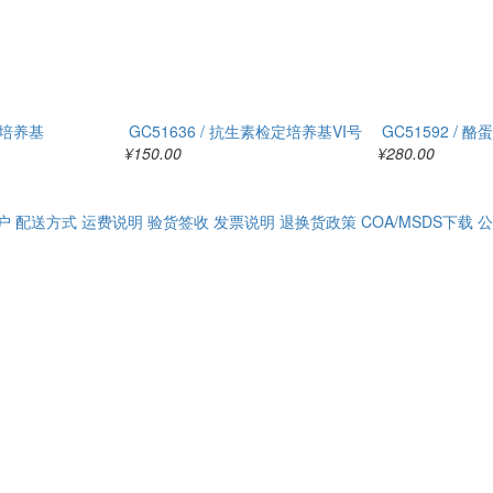
gg培养基
GC51636 / 抗生素检定培养基VI号
GC51592 /
¥150.00
¥280.00
户
配送方式
运费说明
验货签收
发票说明
退换货政策
COA/MSDS下载
公