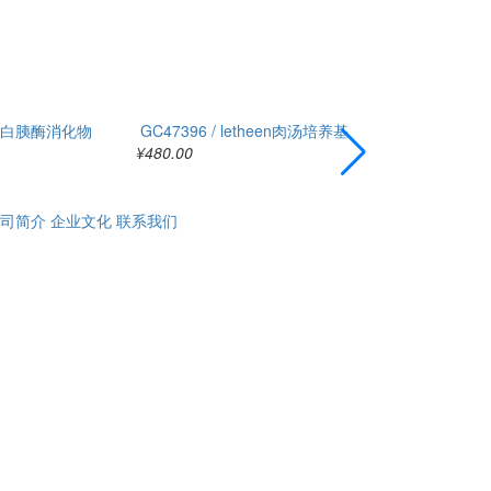
 酪蛋白胰酶消化物
GC47396 / letheen肉汤培养基
GC41264 /
¥480.00
¥350.00
司简介
企业文化
联系我们