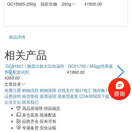
GC15665-250g
鼓臣生物
250g / -
¥1500.00
商品详情
相关产品
GC51827 / 胰蛋白胨大豆肉汤
GC51750 / MSgg培养基
培养基配套试剂
¥1960.00
V
¥350.00
¥
文章目录
免费注册
购物流程
购物保障
在线支付
银行电汇
预存账户
配送方式
运费说明
验货签收
发票说明
退换货政策
COA/MSDS下载
公司简介
企业文化
联系我们
高品质保障·供应稳定
多仓直发·急速配送
品类齐全·应有尽有
专项备货·安全运输