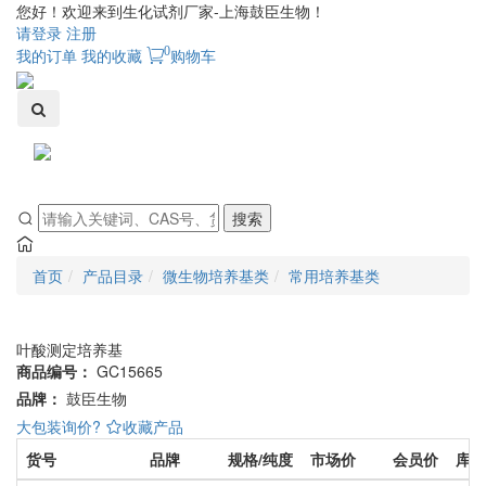
您好！欢迎来到生化试剂厂家-上海鼓臣生物！
请登录
注册
0
我的订单
我的收藏
购物车
Toggle
navigati
搜索
首页
产品目录
微生物培养基类
常用培养基类
叶酸测定培养基
商品编号：
GC15665
品牌：
鼓臣生物
大包装询价?
收藏产品
货号
品牌
规格/纯度
市场价
会员价
库存