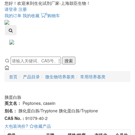
您好！欢迎来到生化试剂厂家-上海鼓臣生物！
请登录
注册
0
我的订单
我的收藏
购物车
Toggle
navigati
搜索
首页
产品目录
微生物培养基类
常用培养基类
胰蛋白胨
英文名：
Peptones, casein
别名：
胰化蛋白胨/Tryptone
胰化蛋白胨/Tryptone
CAS No. :
91079-40-2
大包装询价?
收藏产品