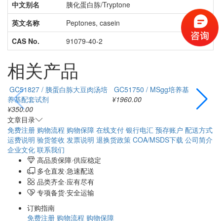
中文别名
胰化蛋白胨/Tryptone
英文名称
Peptones, casein
CAS No.
91079-40-2
相关产品
GC51827 / 胰蛋白胨大豆肉汤培
GC51750 / MSgg培养基
养基配套试剂
¥1960.00
¥350.00
¥
文章目录
免费注册
购物流程
购物保障
在线支付
银行电汇
预存账户
配送方式
运费说明
验货签收
发票说明
退换货政策
COA/MSDS下载
公司简介
企业文化
联系我们
高品质保障·供应稳定
多仓直发·急速配送
品类齐全·应有尽有
专项备货·安全运输
订购指南
免费注册
购物流程
购物保障