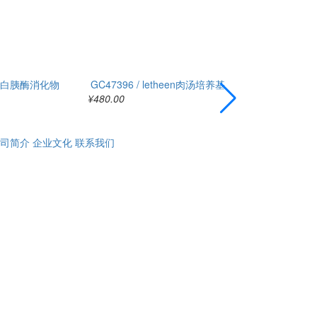
 酪蛋白胰酶消化物
GC47396 / letheen肉汤培养基
GC41264 /
¥480.00
¥350.00
司简介
企业文化
联系我们