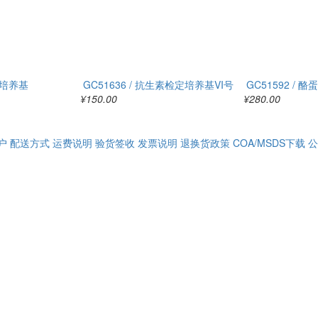
gg培养基
GC51636 / 抗生素检定培养基VI号
GC51592 /
¥150.00
¥280.00
户
配送方式
运费说明
验货签收
发票说明
退换货政策
COA/MSDS下载
公