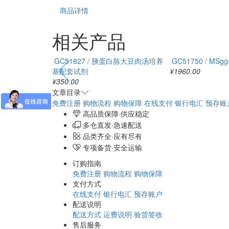
商品详情
相关产品
GC51827 / 胰蛋白胨大豆肉汤培养
GC51750 / MS
基配套试剂
¥1960.00
¥350.00
文章目录
免费注册
购物流程
购物保障
在线支付
银行电汇
预存账
高品质保障·供应稳定
多仓直发·急速配送
品类齐全·应有尽有
专项备货·安全运输
订购指南
免费注册
购物流程
购物保障
支付方式
在线支付
银行电汇
预存账户
配送说明
配送方式
运费说明
验货签收
售后服务