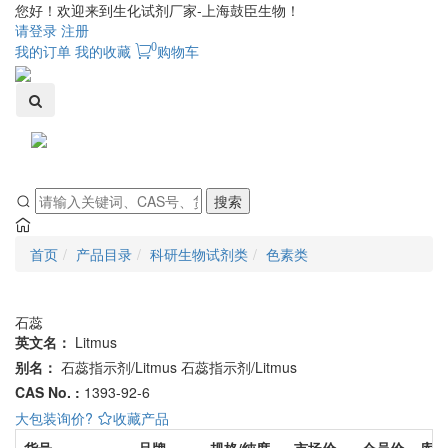
您好！欢迎来到生化试剂厂家-上海鼓臣生物！
请登录
注册
0
我的订单
我的收藏
购物车
Toggle
navigati
搜索
首页
产品目录
科研生物试剂类
色素类
石蕊
英文名：
Litmus
别名：
石蕊指示剂/Litmus
石蕊指示剂/Litmus
CAS No. :
1393-92-6
大包装询价?
收藏产品