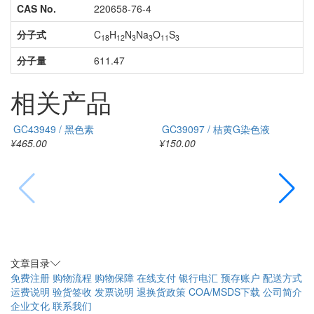
CAS No.
220658-76-4
分子式
C
H
N
Na
O
S
18
12
3
3
11
3
分子量
611.47
相关产品
GC43949 / 黑色素
GC39097 / 桔黄G染色液
¥465.00
¥150.00
¥
文章目录
免费注册
购物流程
购物保障
在线支付
银行电汇
预存账户
配送方式
运费说明
验货签收
发票说明
退换货政策
COA/MSDS下载
公司简介
企业文化
联系我们