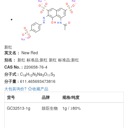
新红
英文名：
New Red
别名：
新红 标准品;新红
新红 标准品;新红
CAS No. :
220658-76-4
分子式 :
C
H
N
Na
O
S
18
12
3
3
11
3
分子量 :
611.465693473816
大包装询价?
收藏产品
货号
品牌
规格/纯度
GC32513-1g
鼓臣生物
1g / ≥80%