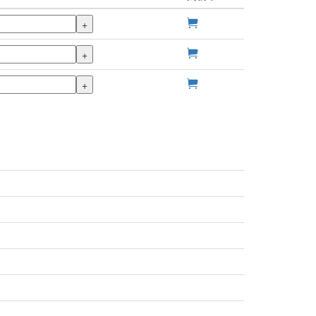
+
+
+