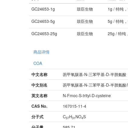
GC24653-1g
鼓臣生物
1g / 特纯
GC24653-5g
鼓臣生物
5g / 特纯
GC24653-25g
鼓臣生物
25g / 特纯
商品详情
COA
中文名称
芴甲氧羰基-N-三苯甲基-D-半胱氨酸
中文别名
芴甲氧羰基-N-三苯甲基-D-半胱氨酸/N
英文名称
N-Fmoc-S-trityl-D-cysteine
CAS No.
167015-11-4
分子式
C
H
NO
S
37
31
4
分子量
585.71