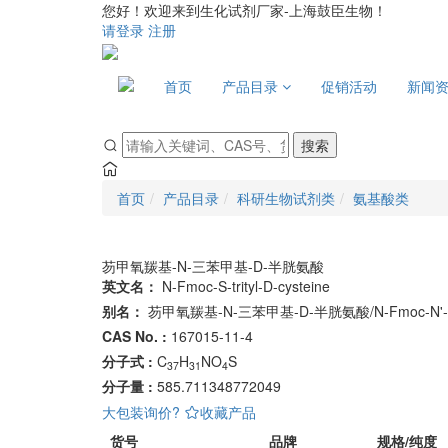
您好！欢迎来到生化试剂厂家-上海鼓臣生物！
请登录
注册
首页
产品目录
促销活动
新闻
搜索
首页
产品目录
科研生物试剂类
氨基酸类
芴甲氧羰基-N-三苯甲基-D-半胱氨酸
英文名：
N-Fmoc-S-trityl-D-cysteine
别名：
芴甲氧羰基-N-三苯甲基-D-半胱氨酸/N-Fmoc-N
CAS No. :
167015-11-4
分子式 :
C
H
NO
S
37
31
4
分子量 :
585.711348772049
大包装询价?
收藏产品
货号
品牌
规格/纯度