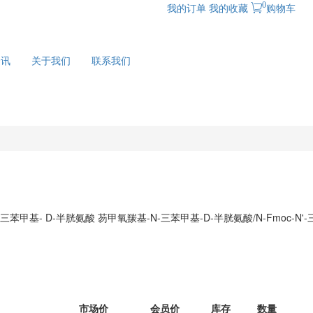
0
我的订单
我的收藏
购物车
资讯
关于我们
联系我们
'-三苯甲基- D-半胱氨酸
芴甲氧羰基-N-三苯甲基-D-半胱氨酸/N-Fmoc-N'
市场价
会员价
库存
数量