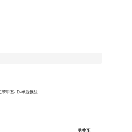
-三苯甲基- D-半胱氨酸
购物车