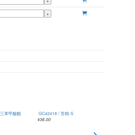
+
+
甘油三苯甲酸酯
GC42418 / 苦精-S
GC40454 /
¥36.00
¥2500.00