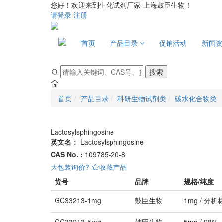
您好！欢迎来到生化试剂厂家-上海鼓臣生物！
请登录
注册
首页
产品目录
促销活动
新闻
搜索
首页
产品目录
科研生物试剂类
碳水化合物类
Lactosylsphingosine
英文名：
Lactosylsphingosine
CAS No. :
109785-20-8
大包装询价?
收藏产品
货号
品牌
规格/纯度
GC33213-1mg
鼓臣生物
1mg / 分析
GC33213-5mg
鼓臣生物
5mg / 98%