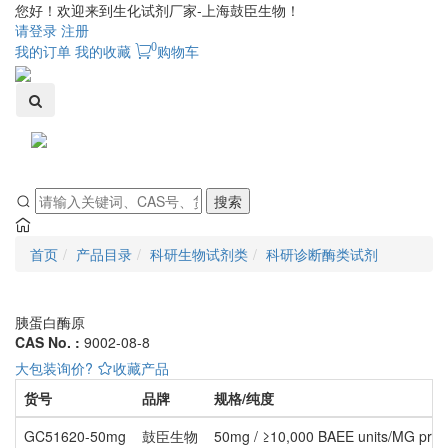
您好！欢迎来到生化试剂厂家-上海鼓臣生物！
请登录
注册
0
我的订单
我的收藏
购物车
Toggle
navigati
搜索
首页
产品目录
科研生物试剂类
科研诊断酶类试剂
胰蛋白酶原
CAS No. :
9002-08-8
大包装询价?
收藏产品
货号
品牌
规格/纯度
GC51620-50mg
鼓臣生物
50mg / ≥10,000 BAEE units/MG prot