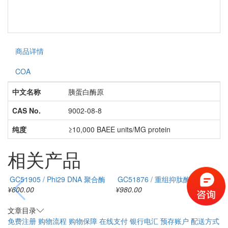
商品详情
COA
中文名称
胰蛋白酶原
CAS No.
9002-08-8
纯度
≥10,000 BAEE units/MG protein
相关产品
GC51905 / Phi29 DNA 聚合酶
GC51876 / 重组抑肽酶
¥600.00
¥980.00
¥
文章目录
免费注册
购物流程
购物保障
在线支付
银行电汇
预存账户
配送方式