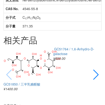
英文别名
N6-Benzoyladenosine;N-Benzoyladenosine;N6-Benzoylad
CAS No.
4546-55-8
分子式
C
H
N
O
17
17
5
5
分子量
371.35
相关产品
GC51764 / 1,6-Anhydro-D-
galactose
¥
¥600.00
GC51850 / 三半乳糖醛酸
¥1400.00