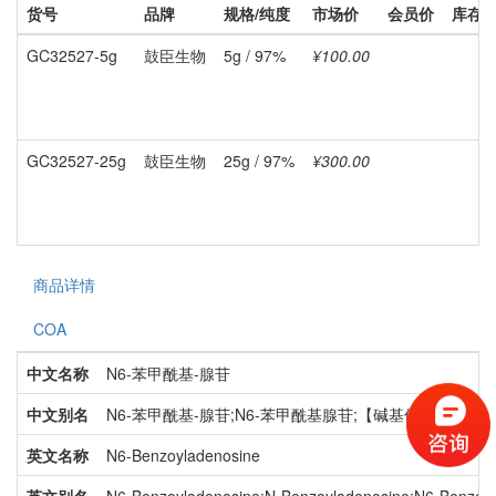
货号
品牌
规格/纯度
市场价
会员价
库存
GC32527-5g
鼓臣生物
5g / 97%
¥100.00
GC32527-25g
鼓臣生物
25g / 97%
¥300.00
商品详情
COA
中文名称
N6-苯甲酰基-腺苷
中文别名
N6-苯甲酰基-腺苷;N6-苯甲酰基腺苷;【碱基保护核苷】N6-苯
英文名称
N6-Benzoyladenosine