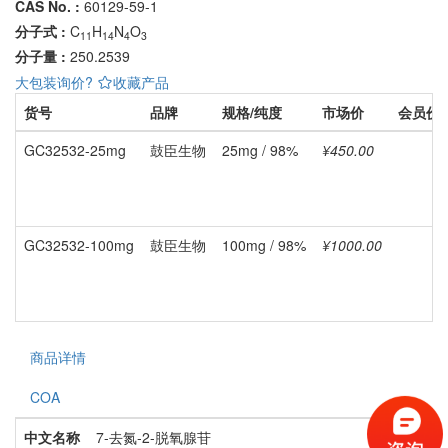
CAS No. :
60129-59-1
分子式 :
C
H
N
O
11
14
4
3
分子量 :
250.2539
大包装询价?
收藏产品
货号
品牌
规格/纯度
市场价
会员价
GC32532-25mg
鼓臣生物
25mg / 98%
¥450.00
GC32532-100mg
鼓臣生物
100mg / 98%
¥1000.00
商品详情
COA
中文名称
7-去氮-2-脱氧腺苷